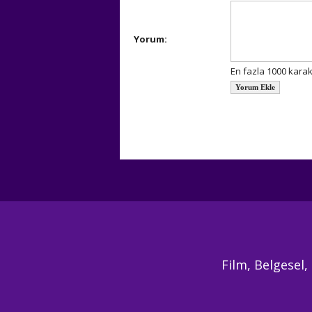
Yorum:
En fazla 1000 karak
Film, Belgesel,