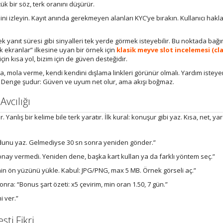
ük bir söz, terk oranını düşürür.
ini izleyin. Kayıt anında gerekmeyen alanları KYC’ye bırakın. Kullanıcı hakla
ek yanıt süresi gibi sinyalleri tek yerde görmek isteyebilir. Bu noktada bağ
çek ekranlar” ilkesine uyan bir örnek için
klasik meyve slot incelemesi (cla
 için kısa yol, bizim için de güven desteğidir.
a, mola verme, kendi kendini dışlama linkleri görünür olmalı. Yardım isteyen
Denge şudur: Güven ve uyum net olur, ama akışı boğmaz.
vcılığı
anlış bir kelime bile terk yaratır. İlk kural: konuşur gibi yaz. Kısa, net, yar
odunu yaz. Gelmediyse 30 sn sonra yeniden gönder.”
nay vermedi. Yeniden dene, başka kart kullan ya da farklı yöntem seç.”
inin ön yüzünü yükle. Kabul: JPG/PNG, max 5 MB. Örnek görseli aç.”
Sonra: “Bonus şart özeti: x5 çevirim, min oran 1.50, 7 gün.”
i ver.”
sti Fikri