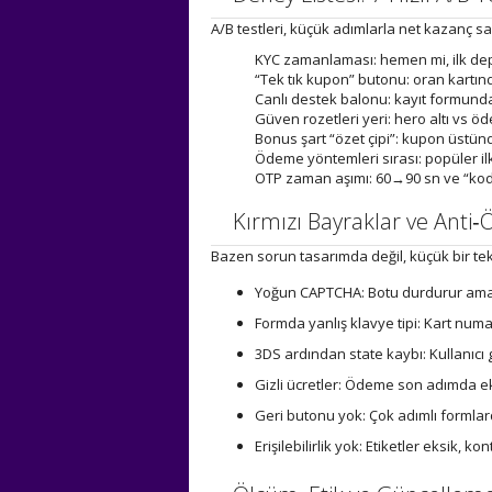
A/B testleri, küçük adımlarla net kazanç sağ
KYC zamanlaması: hemen mi, ilk depo
“Tek tık kupon” butonu: oran kartınd
Canlı destek balonu: kayıt formund
Güven rozetleri yeri: hero altı vs öd
Bonus şart “özet çipi”: kupon üstünde 
Ödeme yöntemleri sırası: popüler ilk
OTP zaman aşımı: 60→90 sn ve “kodu 
Kırmızı Bayraklar ve Anti‑
Bazen sorun tasarımda değil, küçük bir tekn
Yoğun CAPTCHA: Botu durdurur ama in
Formda yanlış klavye tipi: Kart numa
3DS ardından state kaybı: Kullanıcı g
Gizli ücretler: Ödeme son adımda ek
Geri butonu yok: Çok adımlı formlard
Erişilebilirlik yok: Etiketler eksik, k