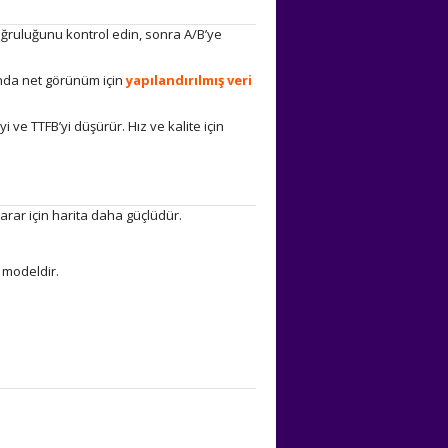
doğruluğunu kontrol edin, sonra A/B’ye
fında net görünüm için
yapılandırılmış veri
ve TTFB’yi düşürür. Hız ve kalite için
karar için harita daha güçlüdür.
r modeldir.