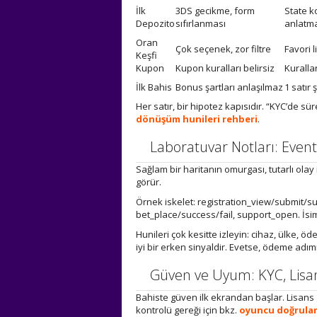
İlk
3DS gecikme, form
State k
Depozito
sıfırlanması
anlatm
Oran
Çok seçenek, zor filtre
Favori l
Keşfi
Kupon
Kupon kuralları belirsiz
Kurallar
İlk Bahis
Bonus şartları anlaşılmaz
1 satır 
Her satır, bir hipotez kapısıdır. “KYC’de s
dönüşüm hunileri rehberi
.
Laboratuvar Notları: Even
Sağlam bir haritanın omurgası, tutarlı olay i
görür.
Örnek iskelet: registration_view/submit/s
bet_place/success/fail, support_open. İsimler
Hunileri çok kesitte izleyin: cihaz, ülke,
iyi bir erken sinyaldir. Evetse, ödeme ad
Güven ve Uyum: KYC, Lisa
Bahiste güven ilk ekrandan başlar. Lisans 
kontrolü gereği için bkz.
oyuncu doğrulama