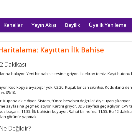
Kanallar
Yayın Akışı
Bayilik
Üyelik Yenileme
Haritalama: Kayıttan İlk Bahise
12 Dakikası
na bakıyor. Yeni bir bahis sitesine giriyor. İlk ekran temiz. Kayıt butonu bü
r. Kod kopyala‑yapıştır yok. 03:20. Küçük bir can sıkıntısı. Kodu ikinci d
n. 05:10.
or. Kupona ekle diyor. Sistem, “Önce hesabını doğrula” diye uyarı çıkarıyor.
 sayfasına geçmek istiyor. Kartını giriyor. 3DS sayfası geç açılıyor. CVV t
ez başarılı. 11:35. İlk bahisini koyuyor. Rahat bir nefes. 11:55. Bu 12 dakikad
nları görünür yapmak.
 Ne Değildir?