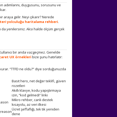
ıcının adımlarını, duygusunu, sorusunu ve
akar.
bir araya gelir. Neyi çıkarır? Nerede
eri yolculuğu haritalama rehberi
.
yı da yenilersiniz. Aksi halde ölçüm gerçek
. Kullanıcı bir anda vazgeçmez. Genelde
icaret UX örnekleri
bize şunu hatırlatır:
ğini kurar. “TTFD ne oldu?” diye sorduğunuzda
Basit hero, net değer teklifi, güven
rozetleri
Akıllı klavye, kodu yapıştırmaya
izin, “kod gelmedi” linki
Mikro rehber, canlı destek
reason
kısayolu, az veri ilkesi
Ücret şeffaflığı, tek tık yeniden
l_reason
dene