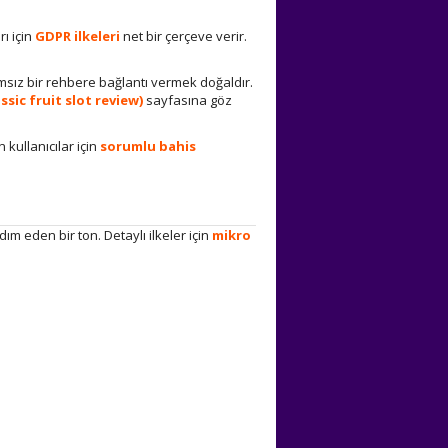
rı için
GDPR ilkeleri
net bir çerçeve verir.
ımsız bir rehbere bağlantı vermek doğaldır.
ssic fruit slot review)
sayfasına göz
 kullanıcılar için
sorumlu bahis
dım eden bir ton. Detaylı ilkeler için
mikro