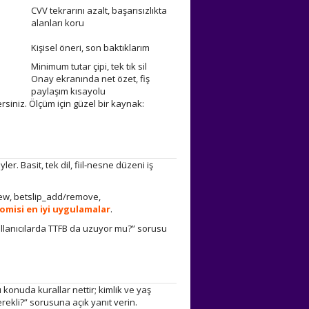
CVV tekrarını azalt, başarısızlıkta
alanları koru
Kişisel öneri, son baktıklarım
Minimum tutar çipi, tek tık sil
Onay ekranında net özet, fiş
paylaşım kısayolu
rsiniz. Ölçüm için güzel bir kaynak:
er. Basit, tek dil, fiil‑nesne düzeni iş
iew, betslip_add/remove,
misi en iyi uygulamalar
.
kullanıcılarda TTFB da uzuyor mu?” sorusu
konuda kurallar nettir; kimlik ve yaş
erekli?” sorusuna açık yanıt verin.