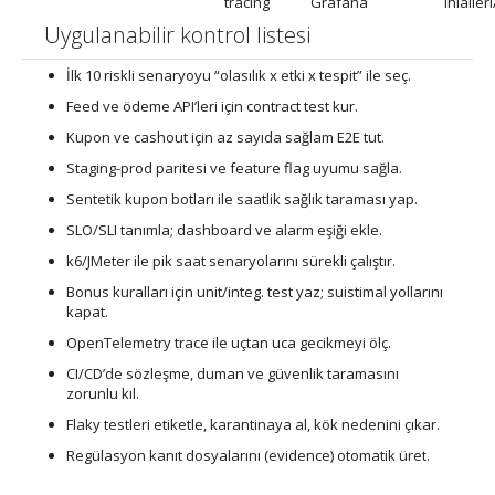
tracing
Grafana
ihlaller
Uygulanabilir kontrol listesi
İlk 10 riskli senaryoyu “olasılık x etki x tespit” ile seç.
Feed ve ödeme API’leri için contract test kur.
Kupon ve cashout için az sayıda sağlam E2E tut.
Staging-prod paritesi ve feature flag uyumu sağla.
Sentetik kupon botları ile saatlik sağlık taraması yap.
SLO/SLI tanımla; dashboard ve alarm eşiği ekle.
k6/JMeter ile pik saat senaryolarını sürekli çalıştır.
Bonus kuralları için unit/integ. test yaz; suistimal yollarını
kapat.
OpenTelemetry trace ile uçtan uca gecikmeyi ölç.
CI/CD’de sözleşme, duman ve güvenlik taramasını
zorunlu kıl.
Flaky testleri etiketle, karantinaya al, kök nedenini çıkar.
Regülasyon kanıt dosyalarını (evidence) otomatik üret.