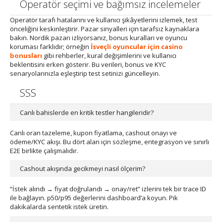
Operatör seçimi ve bağımsız incelemeler
Operatör tarafı hatalarını ve kullanıcı şikâyetlerini izlemek, test
önceliğini keskinleştirir. Pazar sinyalleri için tarafsız kaynaklara
bakın. Nordik pazarı izliyorsanız, bonus kuralları ve oyuncu
koruması farklıdır; örneğin
İsveçli oyuncular için casino
bonusları
gibi rehberler, kural değişimlerini ve kullanıcı
beklentisini erken gösterir. Bu verileri, bonus ve KYC
senaryolarınızla eşleştirip test setinizi güncelleyin.
SSS
Canlı bahislerde en kritik testler hangileridir?
Canlı oran tazeleme, kupon fiyatlama, cashout onayı ve
ödeme/KYC akışı. Bu dört alan için sözleşme, entegrasyon ve sınırlı
E2E birlikte çalışmalıdır.
Cashout akışında gecikmeyi nasıl ölçerim?
“İstek alındı → fiyat doğrulandı → onay/ret” izlerini tek bir trace ID
ile bağlayın. p50/p95 değerlerini dashboard’a koyun. Pik
dakikalarda sentetik istek üretin.