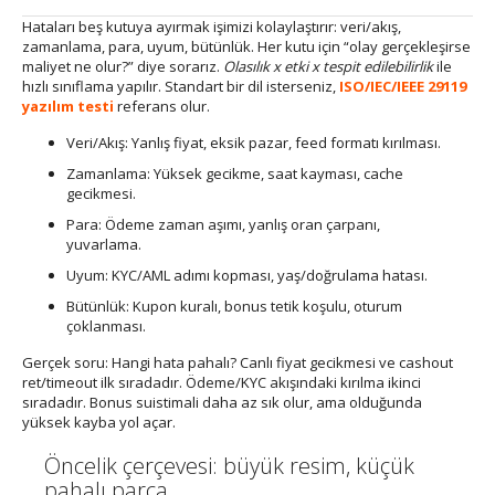
Hataları beş kutuya ayırmak işimizi kolaylaştırır: veri/akış,
zamanlama, para, uyum, bütünlük. Her kutu için “olay gerçekleşirse
maliyet ne olur?” diye sorarız.
Olasılık x etki x tespit edilebilirlik
ile
hızlı sınıflama yapılır. Standart bir dil isterseniz,
ISO/IEC/IEEE 29119
yazılım testi
referans olur.
Veri/Akış: Yanlış fiyat, eksik pazar, feed formatı kırılması.
Zamanlama: Yüksek gecikme, saat kayması, cache
gecikmesi.
Para: Ödeme zaman aşımı, yanlış oran çarpanı,
yuvarlama.
Uyum: KYC/AML adımı kopması, yaş/doğrulama hatası.
Bütünlük: Kupon kuralı, bonus tetik koşulu, oturum
çoklanması.
Gerçek soru: Hangi hata pahalı? Canlı fiyat gecikmesi ve cashout
ret/timeout ilk sıradadır. Ödeme/KYC akışındaki kırılma ikinci
sıradadır. Bonus suistimali daha az sık olur, ama olduğunda
yüksek kayba yol açar.
Öncelik çerçevesi: büyük resim, küçük
pahalı parça