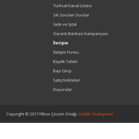
Türksat Kanal Listesi
Sık Sorulan Sorular
İade ve İptal
Garanti Bankası Kampanyası
İletişim
İletişim Formu
Bayilik Talebi
Bayi Girişi
Satış Noktaları
Duyurular
Copyright © 2017 Filbox Çözüm Ortağı.
Gizlilik Sözleşmesi