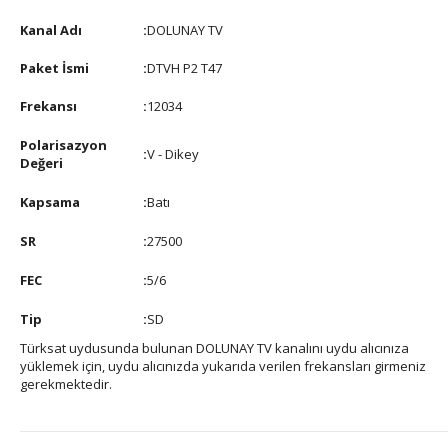
Kanal Adı
:
DOLUNAY TV
Paket İsmi
:
DTVH P2 T47
Frekansı
:
12034
Polarisazyon
:
V - Dikey
Değeri
Kapsama
:
Batı
SR
:
27500
FEC
:
5/6
Tip
:
SD
Türksat uydusunda bulunan DOLUNAY TV kanalını uydu alıcınıza
yüklemek için, uydu alıcınızda yukarıda verilen frekansları girmeniz
gerekmektedir.