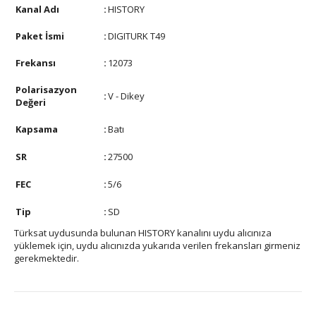
Kanal Adı
:
HISTORY
Paket İsmi
:
DIGITURK T49
Frekansı
:
12073
Polarisazyon
:
V - Dikey
Değeri
Kapsama
:
Batı
SR
:
27500
FEC
:
5/6
Tip
:
SD
Türksat uydusunda bulunan HISTORY kanalını uydu alıcınıza
yüklemek için, uydu alıcınızda yukarıda verilen frekansları girmeniz
gerekmektedir.