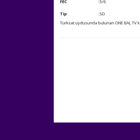
FEC
:
5/6
Tip
:
SD
Türksat uydusunda bulunan ONE BAL TV kana