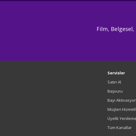
Film, Belgesel,
Servisler
Satın Al
Başvuru
Bayi Aktivasyo
Müşteri Hizmetl
Üyelik Yenilem
Tüm Kanallar