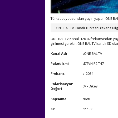
Türksat uydusundan yayın yapan ONE BAL TV
ONE BAL TV Kanalı Türksat Frekans Bilgi
ONE BAL TV Kanalı 12034 frekansından yayı
girilmesi gerekir. ONE BAL TV kanalı SD ol
Kanal Adı
:
ONE BAL TV
Paket İsmi
:
DTVH P2 T47
Frekansı
:
12034
Polarisazyon
:
V - Dikey
Değeri
Kapsama
:
Batı
SR
:
27500