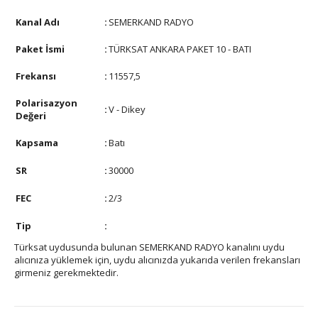
Kanal Adı
:
SEMERKAND RADYO
Paket İsmi
:
TÜRKSAT ANKARA PAKET 10 - BATI
Frekansı
:
11557,5
Polarisazyon
:
V - Dikey
Değeri
Kapsama
:
Batı
SR
:
30000
FEC
:
2/3
Tip
:
Türksat uydusunda bulunan SEMERKAND RADYO kanalını uydu
alıcınıza yüklemek için, uydu alıcınızda yukarıda verilen frekansları
girmeniz gerekmektedir.