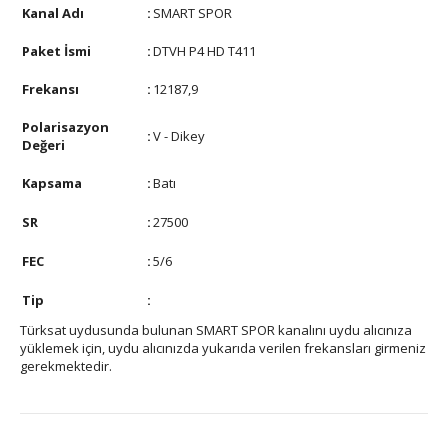
Kanal Adı
:
SMART SPOR
Paket İsmi
:
DTVH P4 HD T411
Frekansı
:
12187,9
Polarisazyon
:
V - Dikey
Değeri
Kapsama
:
Batı
SR
:
27500
FEC
:
5/6
Tip
:
Türksat uydusunda bulunan SMART SPOR kanalını uydu alıcınıza
yüklemek için, uydu alıcınızda yukarıda verilen frekansları girmeniz
gerekmektedir.