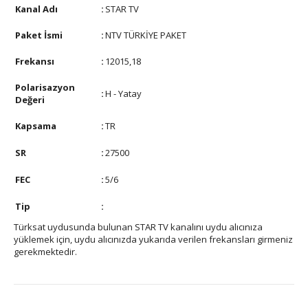
Kanal Adı
:
STAR TV
Paket İsmi
:
NTV TÜRKİYE PAKET
Frekansı
:
12015,18
Polarisazyon
:
H - Yatay
Değeri
Kapsama
:
TR
SR
:
27500
FEC
:
5/6
Tip
:
Türksat uydusunda bulunan STAR TV kanalını uydu alıcınıza
yüklemek için, uydu alıcınızda yukarıda verilen frekansları girmeniz
gerekmektedir.