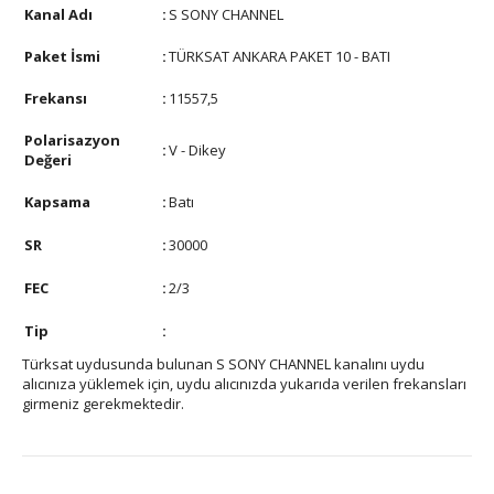
Kanal Adı
:
S SONY CHANNEL
Paket İsmi
:
TÜRKSAT ANKARA PAKET 10 - BATI
Frekansı
:
11557,5
Polarisazyon
:
V - Dikey
Değeri
Kapsama
:
Batı
SR
:
30000
FEC
:
2/3
Tip
:
Türksat uydusunda bulunan S SONY CHANNEL kanalını uydu
alıcınıza yüklemek için, uydu alıcınızda yukarıda verilen frekansları
girmeniz gerekmektedir.