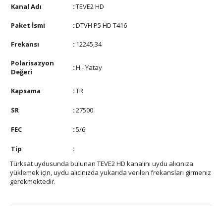
Kanal Adı
:
TEVE2 HD
Paket İsmi
:
DTVH P5 HD T416
Frekansı
:
12245,34
Polarisazyon
:
H - Yatay
Değeri
Kapsama
:
TR
SR
:
27500
FEC
:
5/6
Tip
:
Türksat uydusunda bulunan TEVE2 HD kanalını uydu alıcınıza
yüklemek için, uydu alıcınızda yukarıda verilen frekansları girmeniz
gerekmektedir.