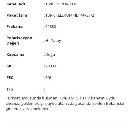
Kanal Adı
:
TİVİBU SPOR 3 HD
Paket İsmi
:
TÜRK TELEKOM HD PAKET-2
Frekansı
:
11880
Polarisazyon
:
H - Yatay
Değeri
Kapsama
:
Doğu
SR
:
20000
FEC
:
5/6
Tip
:
Türksat uydusunda bulunan TİVİBU SPOR 3 HD kanalını uydu
alıcınıza yüklemek için, uydu alıcınızda yukarıda verilen frekansları
girmeniz gerekmektedir.