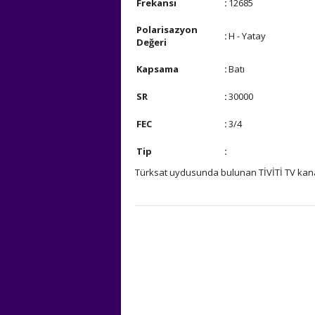
Frekansı
:
12685
Polarisazyon
:
H - Yatay
Değeri
Kapsama
:
Batı
SR
:
30000
FEC
:
3/4
Tip
:
Türksat uydusunda bulunan TİVİTİ TV kanalı