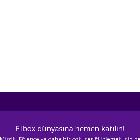
Filbox dünyasına hemen katılın!
 Müzik, Eğlence va daha bir çok içeriği izlemek için