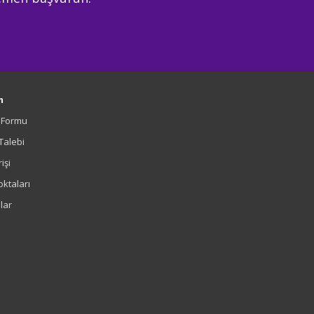
m
m Formu
 Talebi
işi
oktaları
lar