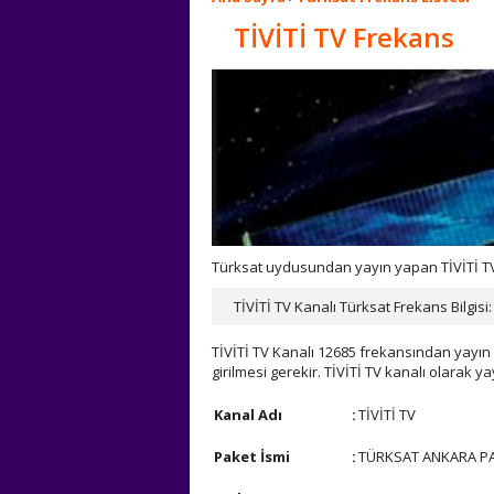
TİVİTİ TV Frekans
Türksat uydusundan yayın yapan TİVİTİ TV k
TİVİTİ TV Kanalı Türksat Frekans Bilgisi:
TİVİTİ TV Kanalı 12685 frekansından yayın 
girilmesi gerekir. TİVİTİ TV kanalı olarak 
Kanal Adı
:
TİVİTİ TV
Paket İsmi
:
TÜRKSAT ANKARA PAK