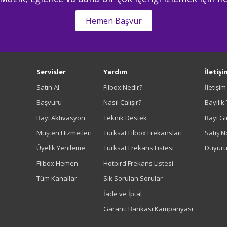
Hemen Başvur
Servisler
Yardım
İletişi
Satın Al
Filbox Nedir?
İletişi
Başvuru
Nasıl Çalışır?
Bayilik
Bayi Aktivasyon
Teknik Destek
Bayi Gir
Müşteri Hizmetleri
Türksat Filbox Frekansları
Satış N
Üyelik Yenileme
Türksat Frekans Listesi
Duyuru
Filbox Hemen
Hotbird Frekans Listesi
Tüm Kanallar
Sık Sorulan Sorular
İade ve İptal
Garanti Bankası Kampanyası