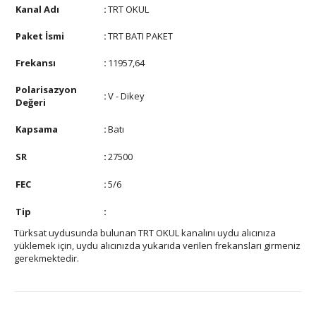
Kanal Adı
:
TRT OKUL
Paket İsmi
:
TRT BATI PAKET
Frekansı
:
11957,64
Polarisazyon
:
V - Dikey
Değeri
Kapsama
:
Batı
SR
:
27500
FEC
:
5/6
Tip
:
Türksat uydusunda bulunan TRT OKUL kanalını uydu alıcınıza
yüklemek için, uydu alıcınızda yukarıda verilen frekansları girmeniz
gerekmektedir.