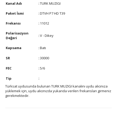
Kanal Adı
:
TURK MUZIGI
Paket İsmi
:
DTVH P7 HD T39
Frekansı
:
11012
Polarisazyon
:
V - Dikey
Değeri
Kapsama
:
Batı
SR
:
30000
FEC
:
5/6
Tip
:
Türksat uydusunda bulunan TURK MUZIGI kanalını uydu alıcınıza
yüklemek için, uydu alıcınızda yukarıda verilen frekansları girmeniz
gerekmektedir.