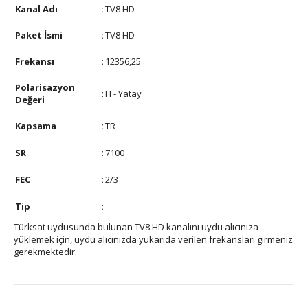
Kanal Adı
:
TV8 HD
Paket İsmi
:
TV8 HD
Frekansı
:
12356,25
Polarisazyon
:
H - Yatay
Değeri
Kapsama
:
TR
SR
:
7100
FEC
:
2/3
Tip
:
Türksat uydusunda bulunan TV8 HD kanalını uydu alıcınıza
yüklemek için, uydu alıcınızda yukarıda verilen frekansları girmeniz
gerekmektedir.