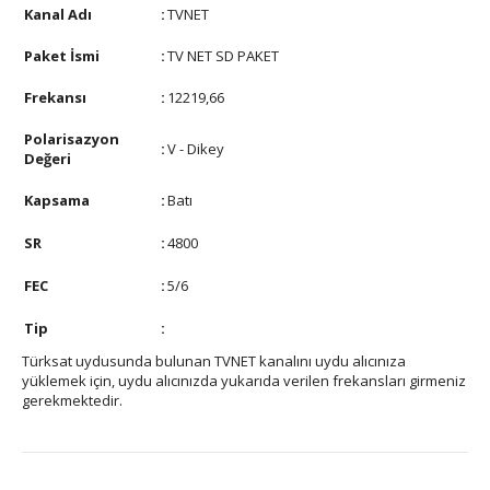
Kanal Adı
:
TVNET
Paket İsmi
:
TV NET SD PAKET
Frekansı
:
12219,66
Polarisazyon
:
V - Dikey
Değeri
Kapsama
:
Batı
SR
:
4800
FEC
:
5/6
Tip
:
Türksat uydusunda bulunan TVNET kanalını uydu alıcınıza
yüklemek için, uydu alıcınızda yukarıda verilen frekansları girmeniz
gerekmektedir.