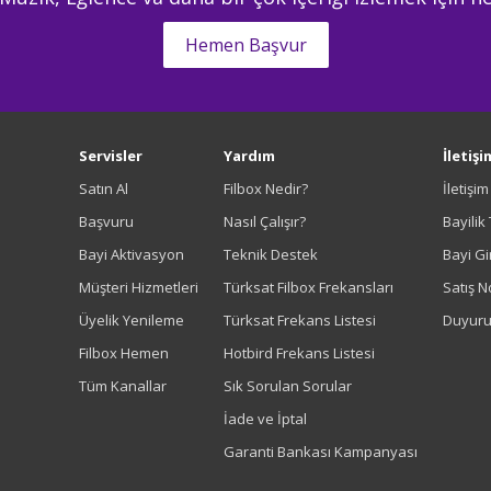
Hemen Başvur
Servisler
Yardım
İletişi
Satın Al
Filbox Nedir?
İletişi
Başvuru
Nasıl Çalışır?
Bayilik
Bayi Aktivasyon
Teknik Destek
Bayi Gir
Müşteri Hizmetleri
Türksat Filbox Frekansları
Satış N
Üyelik Yenileme
Türksat Frekans Listesi
Duyuru
Filbox Hemen
Hotbird Frekans Listesi
Tüm Kanallar
Sık Sorulan Sorular
İade ve İptal
Garanti Bankası Kampanyası