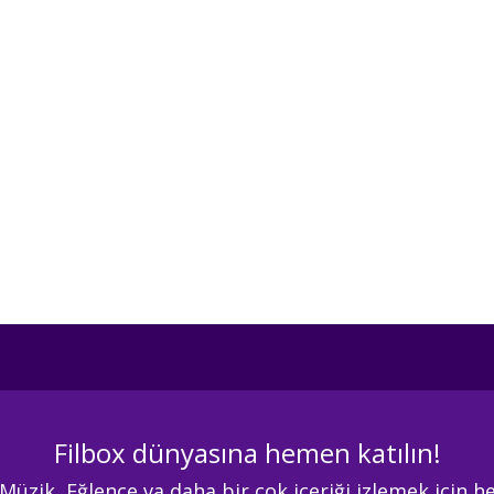
Filbox dünyasına hemen katılın!
 Müzik, Eğlence va daha bir çok içeriği izlemek için