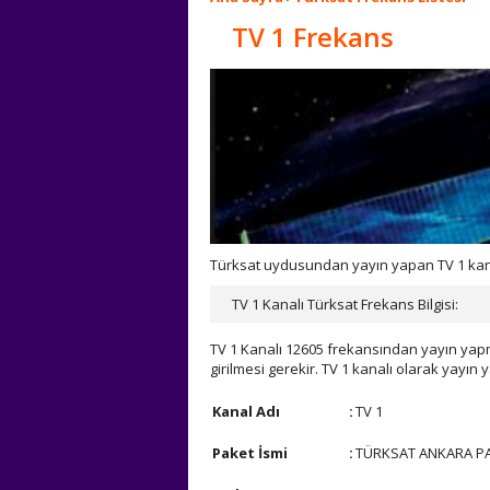
TV 1 Frekans
Türksat uydusundan yayın yapan TV 1 kanal
TV 1 Kanalı Türksat Frekans Bilgisi:
TV 1 Kanalı 12605 frekansından yayın yapma
girilmesi gerekir. TV 1 kanalı olarak yayın
Kanal Adı
:
TV 1
Paket İsmi
:
TÜRKSAT ANKARA PAK