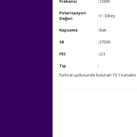
Frekansı
:
12605
Polarisazyon
:
V - Dikey
Değeri
Kapsama
:
Batı
SR
:
27500
FEC
:
2/3
Tip
:
Türksat uydusunda bulunan TV 1 kanalını u