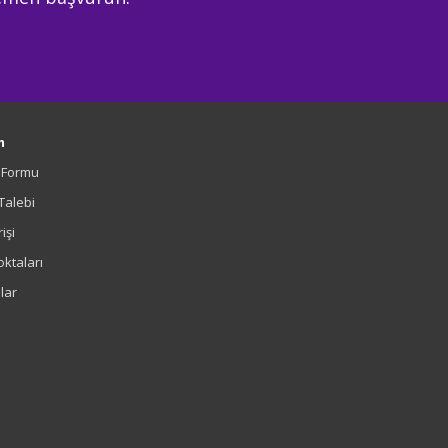
m
m Formu
 Talebi
işi
oktaları
lar