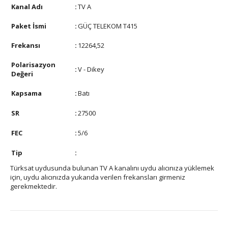
Kanal Adı
:
TV A
Paket İsmi
:
GÜÇ TELEKOM T415
Frekansı
:
12264,52
Polarisazyon
:
V - Dikey
Değeri
Kapsama
:
Batı
SR
:
27500
FEC
:
5/6
Tip
:
Türksat uydusunda bulunan TV A kanalını uydu alıcınıza yüklemek
için, uydu alıcınızda yukarıda verilen frekansları girmeniz
gerekmektedir.