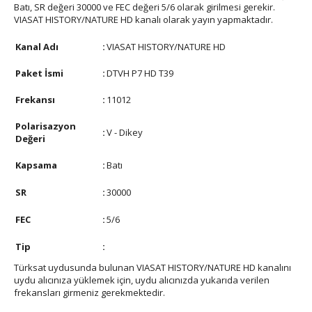
Batı, SR değeri 30000 ve FEC değeri 5/6 olarak girilmesi gerekir.
VIASAT HISTORY/NATURE HD kanalı olarak yayın yapmaktadır.
Kanal Adı
:
VIASAT HISTORY/NATURE HD
Paket İsmi
:
DTVH P7 HD T39
Frekansı
:
11012
Polarisazyon
:
V - Dikey
Değeri
Kapsama
:
Batı
SR
:
30000
FEC
:
5/6
Tip
:
Türksat uydusunda bulunan VIASAT HISTORY/NATURE HD kanalını
uydu alıcınıza yüklemek için, uydu alıcınızda yukarıda verilen
frekansları girmeniz gerekmektedir.