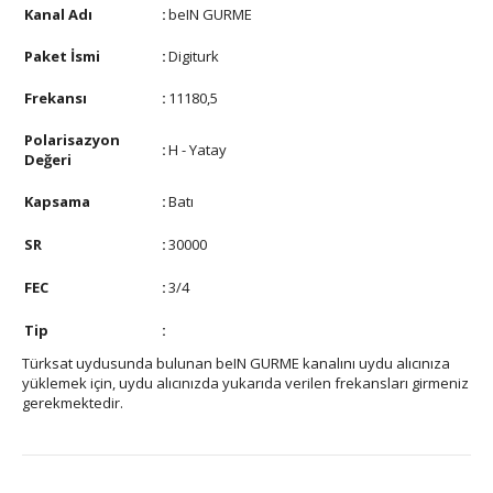
Kanal Adı
:
beIN GURME
Paket İsmi
:
Digiturk
Frekansı
:
11180,5
Polarisazyon
:
H - Yatay
Değeri
Kapsama
:
Batı
SR
:
30000
FEC
:
3/4
Tip
:
Türksat uydusunda bulunan beIN GURME kanalını uydu alıcınıza
yüklemek için, uydu alıcınızda yukarıda verilen frekansları girmeniz
gerekmektedir.