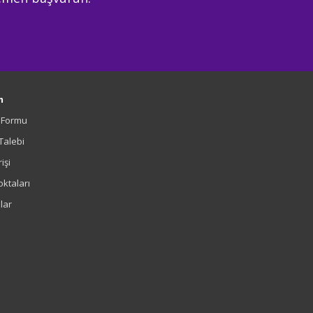
m
m Formu
 Talebi
işi
oktaları
lar