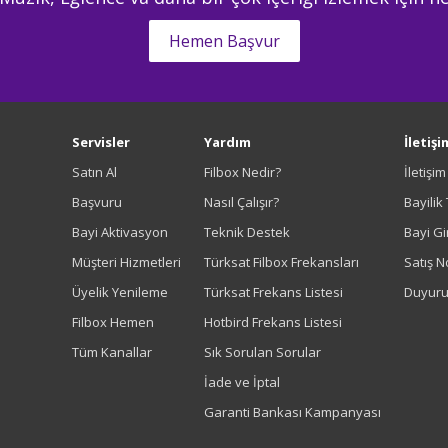
Hemen Başvur
Servisler
Yardım
İletişi
Satın Al
Filbox Nedir?
İletişi
Başvuru
Nasıl Çalışır?
Bayilik
Bayi Aktivasyon
Teknik Destek
Bayi Gir
Müşteri Hizmetleri
Türksat Filbox Frekansları
Satış N
Üyelik Yenileme
Türksat Frekans Listesi
Duyuru
Filbox Hemen
Hotbird Frekans Listesi
Tüm Kanallar
Sık Sorulan Sorular
İade ve İptal
Garanti Bankası Kampanyası