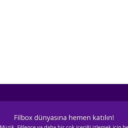
Filbox dünyasına hemen katılın!
 Müzik, Eğlence va daha bir çok içeriği izlemek için