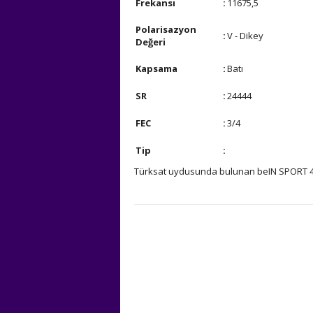
Frekansı
:
11675,5
Polarisazyon
:
V - Dikey
Değeri
Kapsama
:
Batı
SR
:
24444
FEC
:
3/4
Tip
:
Türksat uydusunda bulunan beIN SPORT 4 ka