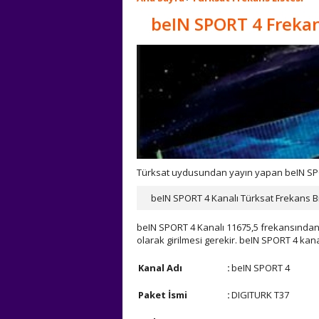
beIN SPORT 4 Freka
Türksat uydusundan yayın yapan beIN SPORT
beIN SPORT 4 Kanalı Türksat Frekans Bil
beIN SPORT 4 Kanalı 11675,5 frekansından 
olarak girilmesi gerekir. beIN SPORT 4 kan
Kanal Adı
:
beIN SPORT 4
Paket İsmi
:
DIGITURK T37