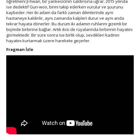
öğretmeni Ji-hwan, bir yankesicinin saldırısına uğrar. 2015 yılında
ise dedektif Gun-woo, birini takip ederken vurulur ve şuurunu
kaybeder. Her iki adam da farklı zaman dilimlerinde aynı
hastaneye kaldırılır, aynı zamanda kalpleri durur ve aynı anda
tekrar hayata dönerler. Bu durum iki adamın ruhlarını gizemli bir
biçimde birbirine bağlar. Artık ikisi de rüyalarında birbirinin hayatını
görmektedir. Bir süre sonra ise birlik olup, sevdikleri kadının
hayatını kurtarmak üzere harekete geçerler.
Fragman İzle