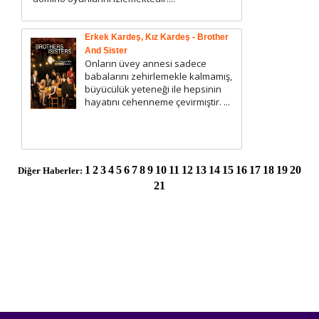
Erkek Kardeş, Kız Kardeş - Brother
And Sister
Onların üvey annesi sadece
babalarını zehirlemekle kalmamış,
büyücülük yeteneği ile hepsinin
hayatını cehenneme çevirmiştir. ...
1
2
3
4
5
6
7
8
9
10
11
12
13
14
15
16
17
18
19
20
Diğer Haberler:
21