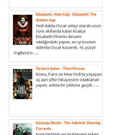
Elizabeth: Altın Çağ - Elizabeth: The
Golden Age
Yedi dalda Oscar adayı olarak uzun
süre akıllarda kalan Kraliçe
Elizabeth filminin devamı
niteliğindeki yapım, en iyi kostüm
dalında Oscar kazandı. 16. yüzyıl
İngiltere’si…...
Üçüncü Şahıs - Third Person
Roma, Paris ve New York’ta yaşayan
üç ayrı çiftin hikayesine odaklanan
yapım, adeta bir yıldızlar geçidi… ...
Kasırga Denizi - The Admiral: Roaring
Currents
Kore tarihinin en muhteşem askeri