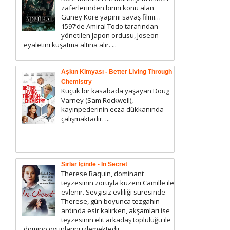
zaferlerinden birini konu alan
Güney Kore yapımı savaş filmi…
1597’de Amiral Todo tarafından
yönetilen Japon ordusu, Joseon
eyaletini kuşatma altına alır. ...
Aşkın Kimyası - Better Living Through
Chemistry
Küçük bir kasabada yaşayan Doug
Varney (Sam Rockwell),
kayınpederinin ecza dükkanında
çalışmaktadır. ...
Sırlar İçinde - In Secret
Therese Raquin, dominant
teyzesinin zoruyla kuzeni Camille ile
evlenir. Sevgisiz evliliği süresinde
Therese, gün boyunca tezgahın
ardında esir kalırken, akşamları ise
teyzesinin elit arkadaş topluluğu ile
domino oyunlarını izlemektedir....