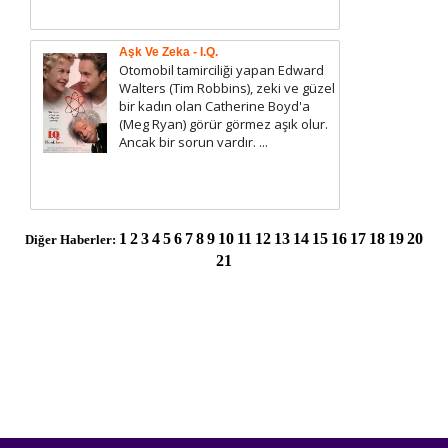
Aşk Ve Zeka - I.Q.
Otomobil tamirciliği yapan Edward
Walters (Tim Robbins), zeki ve güzel
bir kadın olan Catherine Boyd'a
(Meg Ryan) görür görmez aşık olur.
Ancak bir sorun vardır. ...
1
2
3
4
5
6
7
8
9
10
11
12
13
14
15
16
17
18
19
20
Diğer Haberler:
21