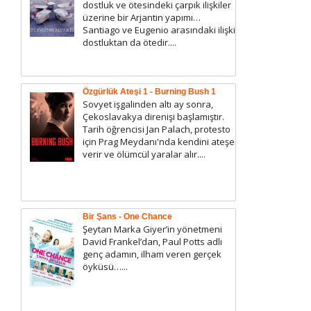
dostluk ve ötesindeki çarpık ilişkiler
üzerine bir Arjantin yapımı…
Santiago ve Eugenio arasındaki ilişki
dostluktan da ötedir....
Özgürlük Ateşi 1 - Burning Bush 1
Sovyet işgalinden altı ay sonra,
Çekoslavakya direnişi başlamıştır.
Tarih öğrencisi Jan Palach, protesto
için Prag Meydanı'nda kendini ateşe
verir ve ölümcül yaralar alır....
Bir Şans - One Chance
Şeytan Marka Giyer’in yönetmeni
David Frankel’dan, Paul Potts adlı
genç adamın, ilham veren gerçek
öyküsü…...