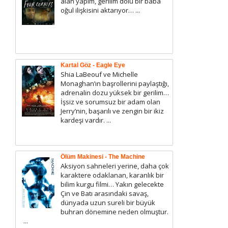
alan yapım, gerilim dolu bir baba
oğul ilişkisini aktarıyor… ...
Kartal Göz - Eagle Eye
Shia LaBeouf ve Michelle
Monaghan’ın başrollerini paylaştığı,
adrenalin dozu yüksek bir gerilim…
İşsiz ve sorumsuz bir adam olan
Jerry’nin, başarılı ve zengin bir ikiz
kardeşi vardır. ...
Ölüm Makinesi - The Machine
Aksiyon sahneleri yerine, daha çok
karaktere odaklanan, karanlık bir
bilim kurgu filmi… Yakın gelecekte
Çin ve Batı arasındaki savaş,
dünyada uzun sureli bir büyük
buhran dönemine neden olmuştur.
...