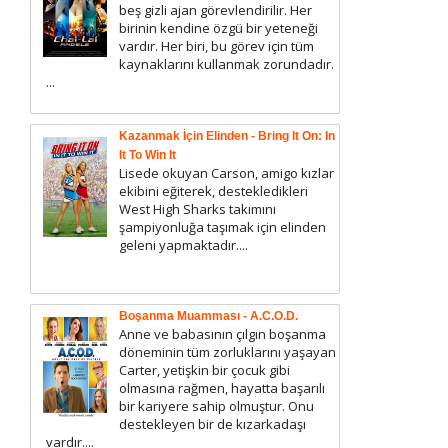
beş gizli ajan görevlendirilir. Her
birinin kendine özgü bir yeteneği
vardır. Her biri, bu görev için tüm
kaynaklarını kullanmak zorundadır.
...
Kazanmak İçin Elinden - Bring It On: In
It To Win It
Lisede okuyan Carson, amigo kızlar
ekibini eğiterek, destekledikleri
West High Sharks takımını
şampiyonluğa taşımak için elinden
geleni yapmaktadır....
Boşanma Muamması - A.C.O.D.
Anne ve babasının çılgın boşanma
döneminin tüm zorluklarını yaşayan
Carter, yetişkin bir çocuk gibi
olmasına rağmen, hayatta başarılı
bir kariyere sahip olmuştur. Onu
destekleyen bir de kızarkadaşı
vardır....