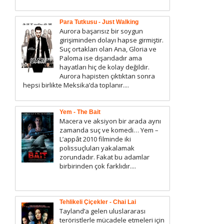
Para Tutkusu - Just Walking
Aurora başarısız bir soygun
girişiminden dolayı hapse girmiştir.
Suç ortakları olan Ana, Gloria ve
Paloma ise dışarıdadır ama
hayatları hiç de kolay değildir.
Aurora hapisten çıktıktan sonra
hepsi birlikte Meksika’da toplanır....
Yem - The Bait
Macera ve aksiyon bir arada aynı
zamanda suç ve komedi… Yem –
L’appât 2010 filminde iki
polissuçluları yakalamak
zorundadır. Fakat bu adamlar
birbirinden çok farklıdır....
Tehlikeli Çiçekler - Chai Lai
Tayland’a gelen uluslararası
teröristlerle mücadele etmeleri için