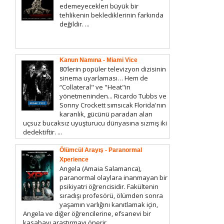
edemeyecekleri büyük bir
tehlikenin beklediklerinin farkında
değildir. ...
Kanun Namına - Miami Vice
80’lerin popüler televizyon dizisinin
sinema uyarlaması… Hem de
“Collateral" ve "Heat"in
yönetmeninden... Ricardo Tubbs ve
Sonny Crockett sımsıcak Florida'nın
karanlık, gücünü paradan alan
uçsuz bucaksız uyuşturucu dünyasına sızmış iki
dedektiftir. ...
Ölümcül Arayış - Paranormal
Xperience
Angela (Amaia Salamanca),
paranormal olaylara inanmayan bir
psikiyatri öğrencisidir. Fakültenin
sıradışı profesörü, ölümden sonra
yaşamın varlığını kanıtlamak için,
Angela ve diğer öğrencilerine, efsanevi bir
kasabayı araştırmayı önerir....