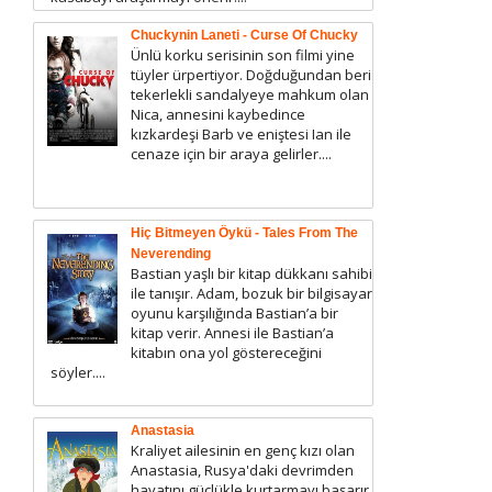
Chuckynin Laneti - Curse Of Chucky
Ünlü korku serisinin son filmi yine
tüyler ürpertiyor. Doğduğundan beri
tekerlekli sandalyeye mahkum olan
Nica, annesini kaybedince
kızkardeşi Barb ve eniştesi Ian ile
cenaze için bir araya gelirler....
Hiç Bitmeyen Öykü - Tales From The
Neverending
Bastian yaşlı bir kitap dükkanı sahibi
ile tanışır. Adam, bozuk bir bilgisayar
oyunu karşılığında Bastian’a bir
kitap verir. Annesi ile Bastian’a
kitabın ona yol göstereceğini
söyler....
Anastasia
Kraliyet ailesinin en genç kızı olan
Anastasia, Rusya'daki devrimden
hayatını güçlükle kurtarmayı başarır.