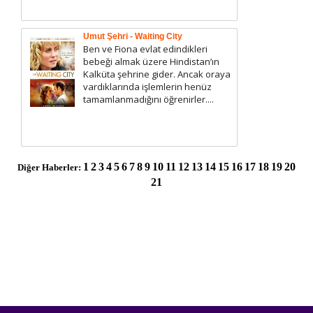
Umut Şehri - Waiting City
Ben ve Fiona evlat edindikleri
bebeği almak üzere Hindistan’ın
Kalküta şehrine gider. Ancak oraya
vardıklarında işlemlerin henüz
tamamlanmadığını öğrenirler....
1
2
3
4
5
6
7
8
9
10
11
12
13
14
15
16
17
18
19
20
Diğer Haberler:
21