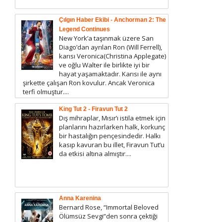
Çılgın Haber Ekibi - Anchorman 2: The
Legend Continues
New York’a taşınmak üzere San
Diago’dan ayrılan Ron (Will Ferrell),
karısı Veronica(Christina Applegate)
ve oğlu Walter ile birlikte iyi bir
hayat yaşamaktadır. Karısı ile aynı
şirkette çalışan Ron kovulur. Ancak Veronica
terfi olmuştur....
King Tut 2 - Firavun Tut 2
Dış mihraplar, Mısır’ı istila etmek için
planlarını hazırlarken halk, korkunç
bir hastalığın pençesindedir. Halkı
kasıp kavuran bu illet, Firavun Tut’u
da etkisi altına almıştır....
Anna Karenina
Bernard Rose, “Immortal Beloved
Ölümsüz Sevgi”den sonra çektiği