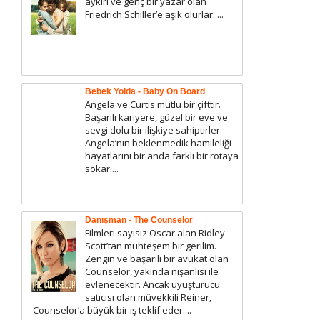
aykırı ve genç bir yazar olan
Friedrich Schiller’e aşık olurlar. ...
Bebek Yolda - Baby On Board
Angela ve Curtis mutlu bir çifttir.
Başarılı kariyere, güzel bir eve ve
sevgi dolu bir ilişkiye sahiptirler.
Angela’nın beklenmedik hamileliği
hayatlarını bir anda farklı bir rotaya
sokar....
Danışman - The Counselor
Filmleri sayısız Oscar alan Ridley
Scott’tan muhteşem bir gerilim.
Zengin ve başarılı bir avukat olan
Counselor, yakında nişanlısı ile
evlenecektir. Ancak uyuşturucu
satıcısı olan müvekkili Reiner,
Counselor’a büyük bir iş teklif eder....