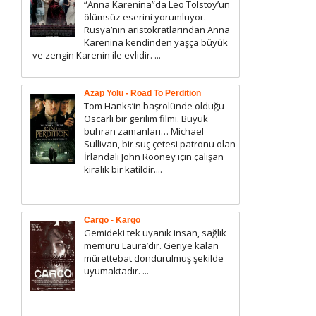
“Anna Karenina”da Leo Tolstoy’un
ölümsüz eserini yorumluyor.
Rusya’nın aristokratlarından Anna
Karenina kendinden yaşça büyük
ve zengin Karenin ile evlidir. ...
Azap Yolu - Road To Perdition
Tom Hanks’in başrolünde olduğu
Oscarlı bir gerilim filmi. Büyük
buhran zamanları… Michael
Sullivan, bir suç çetesi patronu olan
İrlandalı John Rooney için çalışan
kiralık bir katildir....
Cargo - Kargo
Gemideki tek uyanık insan, sağlık
memuru Laura’dır. Geriye kalan
mürettebat dondurulmuş şekilde
uyumaktadır. ...