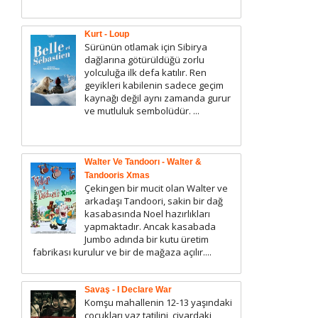
Kurt - Loup
Sürünün otlamak için Sibirya
dağlarına götürüldüğü zorlu
yolculuğa ilk defa katılır. Ren
geyikleri kabilenin sadece geçim
kaynağı değil aynı zamanda gurur
ve mutluluk sembolüdür. ...
Walter Ve Tandoorı - Walter &
Tandooris Xmas
Çekingen bir mucit olan Walter ve
arkadaşı Tandoori, sakin bir dağ
kasabasında Noel hazırlıkları
yapmaktadır. Ancak kasabada
Jumbo adında bir kutu üretim
fabrikası kurulur ve bir de mağaza açılır....
Savaş - I Declare War
Komşu mahallenin 12-13 yaşındaki
çocukları yaz tatilini, civardaki